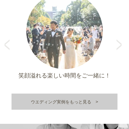
Pr
e
N
vi
e
o
xt
u
s
笑顔溢れる楽しい時間をご一緒に！
ウエディング実例をもっと見る