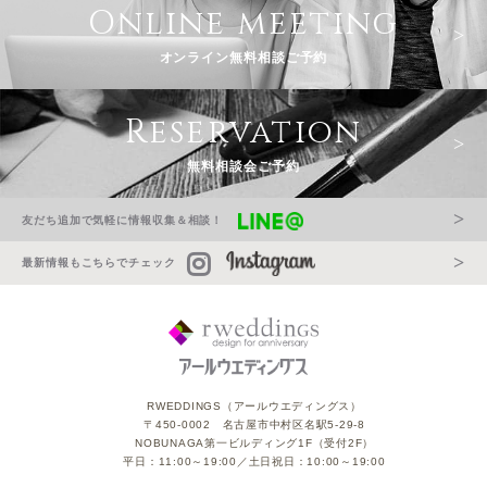
Online meeting
オンライン無料相談ご予約
Reservation
無料相談会ご予約
友だち追加で気軽に情報収集＆相談！
最新情報もこちらでチェック
RWEDDINGS（アールウエディングス）
〒450-0002 名古屋市中村区名駅5-29-8
NOBUNAGA第一ビルディング1F（受付2F）
平日：11:00～19:00／土日祝日：10:00～19:00