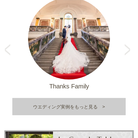
Pr
e
N
vi
e
o
xt
u
s
Thanks Family
ウエディング実例をもっと見る