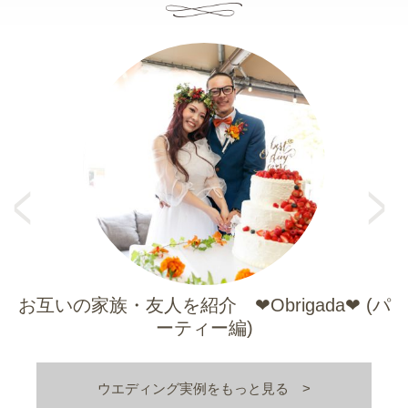
Pr
e
N
vi
e
o
xt
u
s
お互いの家族・友人を紹介 ❤Obrigada❤ (パ
ーティー編)
ウエディング実例をもっと見る