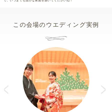
で、いつまでも温かな家庭を築いてくださいね！
この会場のウエディング実例
Pr
e
N
vi
e
o
xt
u
s