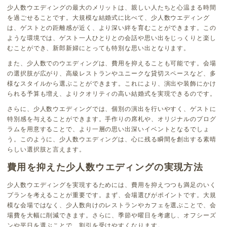
少人数ウエディングの最大のメリットは、親しい人たちと心温まる時間
を過ごせることです。大規模な結婚式に比べて、少人数ウエディング
は、ゲストとの距離感が近く、より深い絆を育むことができます。この
ような環境では、ゲスト一人ひとりとの会話や思い出をじっくりと楽し
むことができ、新郎新婦にとっても特別な思い出となります。
また、少人数でのウエディングは、費用を抑えることも可能です。会場
の選択肢が広がり、高級レストランやユニークな貸切スペースなど、多
様なスタイルから選ぶことができます。これにより、演出や装飾にかけ
られる予算も増え、よりクオリティの高い結婚式を実現できるのです。
さらに、少人数ウエディングでは、個別の演出を行いやすく、ゲストに
特別感を与えることができます。手作りの席札や、オリジナルのプログ
ラムを用意することで、より一層の思い出深いイベントとなるでしょ
う。このように、少人数ウエディングは、心に残る瞬間を創出する素晴
らしい選択肢と言えます。
費用を抑えた少人数ウエディングの実現方法
少人数ウエディングを実現するためには、費用を抑えつつも満足のいく
プランを考えることが重要です。まず、会場選びがポイントです。大規
模な会場ではなく、少人数向けのレストランやカフェを選ぶことで、会
場費を大幅に削減できます。さらに、季節や曜日を考慮し、オフシーズ
ンや平日を選ぶことで、割引を受けやすくなります。