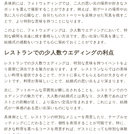
具体的には、フォトウェディングでは、二人の思い出の場所や好きなス
ポットを選んで撮影することができます。例えば、初デートの場所やお
気に入りの公園など、自分たちのストーリーを反映させた写真を残すこ
とで、より特別な意味を持つことになります。
このように、フォトウェディングは、少人数ウエディングにおいて、特
別な瞬間を永遠に残す素晴らしい方法です。思い出深い写真を通じて、
結婚式の感動をいつまでも心に留めておくことができます。
レストランでの少人数ウエディングの利点
レストランでの少人数ウエディングは、特別な意味を持つイベントをよ
り親密に演出できる魅力があります。まず、レストランならではの美味
しい料理を提供できることで、ゲストに喜んでもらえるのが大きなポイ
ントです。料理が美味しいことで、結婚式の思い出もより深まります。
次に、アットホームな雰囲気が醸し出されることも、レストランでのウ
エディングの魅力です。大人数の結婚式とは異なり、少人数であればゲ
ストとの距離が近く、より温かい交流が生まれます。これにより、結婚
式が一体感のある思い出深いものになります。
具体例として、レストランの特別なメニューを用意したり、テーブルセ
ッティングにこだわることで、個性を表現することが可能です。特に、
好きな料理を選べるコースを用意すれば、ゲストにとっても特別な体験