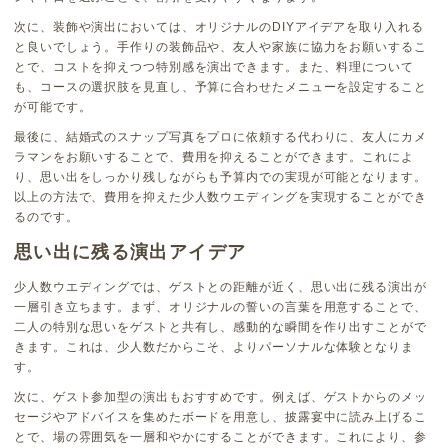
次に、装飾や演出においては、オリジナルのDIYアイデアを取り入れる
と良いでしょう。手作りの装飾品や、友人や家族に協力をお願いするこ
とで、コストを抑えつつ特別感を演出できます。また、料理について
も、コースの選択肢を見直し、予算に合わせたメニューを設定すること
が可能です。
最後に、結婚式のスナップ写真をプロに依頼する代わりに、友人にカメ
ラマンをお願いすることで、費用を抑えることができます。これによ
り、思い出をしっかり残しながらも予算内での実現が可能となります。
以上の方法で、費用を抑えた少人数ウエディングを実現することができ
るのです。
思い出に残る演出アイデア
少人数ウエディングでは、ゲストとの距離が近く、思い出に残る演出が
一層引き立ちます。まず、オリジナルの誓いの言葉を用意することで、
二人の特別な思いをゲストと共有し、感動的な瞬間を作り出すことがで
きます。これは、少人数だからこそ、よりパーソナルな体験となりま
す。
次に、ゲスト参加型の演出もおすすめです。例えば、ゲストからのメッ
セージやアドバイスを集めたボードを用意し、披露宴中に読み上げるこ
とで、場の雰囲気を一層和やかにすることができます。これにより、参