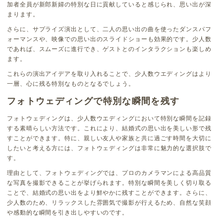
加者全員が新郎新婦の特別な日に貢献していると感じられ、思い出が深
まります。
さらに、サプライズ演出として、二人の思い出の曲を使ったダンスパフ
ォーマンスや、映像での思い出のスライドショーも効果的です。少人数
であれば、スムーズに進行でき、ゲストとのインタラクションも楽しめ
ます。
これらの演出アイデアを取り入れることで、少人数ウエディングはより
一層、心に残る特別なものとなるでしょう。
フォトウェディングで特別な瞬間を残す
フォトウェディングは、少人数ウエディングにおいて特別な瞬間を記録
する素晴らしい方法です。これにより、結婚式の思い出を美しい形で残
すことができます。特に、親しい友人や家族と共に過ごす時間を大切に
したいと考える方には、フォトウェディングは非常に魅力的な選択肢で
す。
理由として、フォトウェディングでは、プロのカメラマンによる高品質
な写真を撮影できることが挙げられます。特別な瞬間を美しく切り取る
ことで、結婚式の思い出をより鮮やかに残すことができます。さらに、
少人数のため、リラックスした雰囲気で撮影が行えるため、自然な笑顔
や感動的な瞬間を引き出しやすいのです。