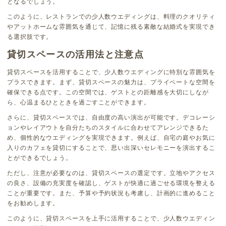
となるでしょう。
このように、レストランでの少人数ウエディングは、料理のクオリティ
やアットホームな雰囲気を通じて、記憶に残る素敵な結婚式を実現でき
る選択肢です。
貸切スペースの活用法と注意点
貸切スペースを活用することで、少人数ウエディングに特別な雰囲気を
プラスできます。まず、貸切スペースの魅力は、プライベートな空間を
確保できる点です。この空間では、ゲストとの距離感を大切にしなが
ら、心温まるひとときを過ごすことができます。
さらに、貸切スペースでは、自由度の高い演出が可能です。デコレーシ
ョンやレイアウトを自分たちのスタイルに合わせてアレンジできるた
め、個性的なウエディングを実現できます。例えば、自宅の庭やお気に
入りのカフェを貸切にすることで、思い出深いセレモニーを演出するこ
とができるでしょう。
ただし、注意が必要なのは、貸切スペースの選定です。立地やアクセス
の良さ、設備の充実度を確認し、ゲストが快適に過ごせる環境を整える
ことが重要です。また、予算や予約状況も考慮し、計画的に進めること
をお勧めします。
このように、貸切スペースを上手に活用することで、少人数ウエディン