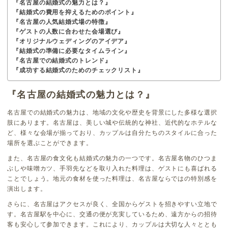
『名古屋の結婚式の魅力とは？』
『結婚式の費用を抑えるためのポイント』
『名古屋の人気結婚式場の特徴』
『ゲストの人数に合わせた会場選び』
『オリジナルウェディングのアイデア』
『結婚式の準備に必要なタイムライン』
『名古屋での結婚式のトレンド』
『成功する結婚式のためのチェックリスト』
『名古屋の結婚式の魅力とは？』
名古屋での結婚式の魅力は、地域の文化や歴史を背景にした多様な選択
肢にあります。名古屋は、美しい城や伝統的な神社、近代的なホテルな
ど、様々な会場が揃っており、カップルは自分たちのスタイルに合った
場所を選ぶことができます。
また、名古屋の食文化も結婚式の魅力の一つです。名古屋名物のひつま
ぶしや味噌カツ、手羽先などを取り入れた料理は、ゲストにも喜ばれる
ことでしょう。地元の食材を使った料理は、名古屋ならではの特別感を
演出します。
さらに、名古屋はアクセスが良く、全国からゲストを招きやすい立地で
す。名古屋駅を中心に、交通の便が充実しているため、遠方からの招待
客も安心して参加できます。これにより、カップルは大切な人々ととも