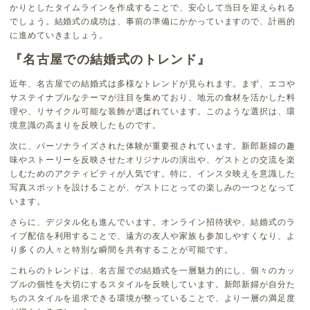
かりとしたタイムラインを作成することで、安心して当日を迎えられる
でしょう。結婚式の成功は、事前の準備にかかっていますので、計画的
に進めていきましょう。
『名古屋での結婚式のトレンド』
近年、名古屋での結婚式は多様なトレンドが見られます。まず、エコや
サステイナブルなテーマが注目を集めており、地元の食材を活かした料
理や、リサイクル可能な装飾が選ばれています。このような選択は、環
境意識の高まりを反映したものです。
次に、パーソナライズされた体験が重要視されています。新郎新婦の趣
味やストーリーを反映させたオリジナルの演出や、ゲストとの交流を楽
しむためのアクティビティが人気です。特に、インスタ映えを意識した
写真スポットを設けることが、ゲストにとっての楽しみの一つとなって
います。
さらに、デジタル化も進んでいます。オンライン招待状や、結婚式のラ
イブ配信を利用することで、遠方の友人や家族も参加しやすくなり、よ
り多くの人々と特別な瞬間を共有することが可能です。
これらのトレンドは、名古屋での結婚式を一層魅力的にし、個々のカッ
プルの個性を大切にするスタイルを反映しています。新郎新婦が自分た
ちのスタイルを追求できる環境が整っていることで、より一層の満足度