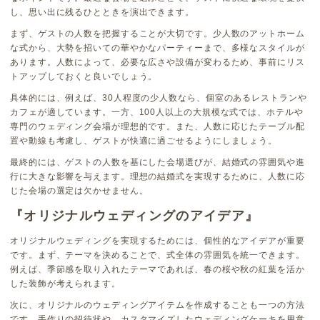
し、思い出に残るひとときを演出できます。
まず、ゲストの人数を把握することが大切です。少人数のアットホーム
な式から、大勢を招いての華やかなパーティーまで、多様なスタイルが
あります。人数によって、必要な広さや設備が変わるため、事前にリス
トアップしておくと良いでしょう。
具体的には、例えば、30人程度の少人数なら、個室のあるレストランや
カフェが適しています。一方、100人以上の大規模な式では、ホテルや
専門のウェディング会場が理想的です。また、人数に応じたテーブル配
置や動線も考慮し、ゲストが快適に過ごせるようにしましょう。
最終的には、ゲストの人数を基にした会場選びが、結婚式の雰囲気や進
行に大きな影響を与えます。理想の結婚式を実現するために、人数に応
じた会場の選定は欠かせません。
『オリジナルウェディングのアイデア』
オリジナルウェディングを実現するためには、個性的なアイデアが重要
です。まず、テーマを決めることで、式全体の雰囲気を統一できます。
例えば、季節感を取り入れたテーマであれば、春の桜や秋の紅葉を活か
した装飾が考えられます。
次に、オリジナルのウェディングアイテムを作成することも一つの方法
です。手作りの招待状や、カスタマイズしたウェディングケーキを用意