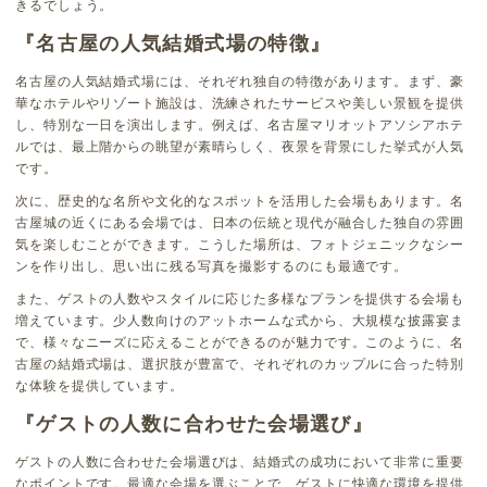
きるでしょう。
『名古屋の人気結婚式場の特徴』
名古屋の人気結婚式場には、それぞれ独自の特徴があります。まず、豪
華なホテルやリゾート施設は、洗練されたサービスや美しい景観を提供
し、特別な一日を演出します。例えば、名古屋マリオットアソシアホテ
ルでは、最上階からの眺望が素晴らしく、夜景を背景にした挙式が人気
です。
次に、歴史的な名所や文化的なスポットを活用した会場もあります。名
古屋城の近くにある会場では、日本の伝統と現代が融合した独自の雰囲
気を楽しむことができます。こうした場所は、フォトジェニックなシー
ンを作り出し、思い出に残る写真を撮影するのにも最適です。
また、ゲストの人数やスタイルに応じた多様なプランを提供する会場も
増えています。少人数向けのアットホームな式から、大規模な披露宴ま
で、様々なニーズに応えることができるのが魅力です。このように、名
古屋の結婚式場は、選択肢が豊富で、それぞれのカップルに合った特別
な体験を提供しています。
『ゲストの人数に合わせた会場選び』
ゲストの人数に合わせた会場選びは、結婚式の成功において非常に重要
なポイントです。最適な会場を選ぶことで、ゲストに快適な環境を提供