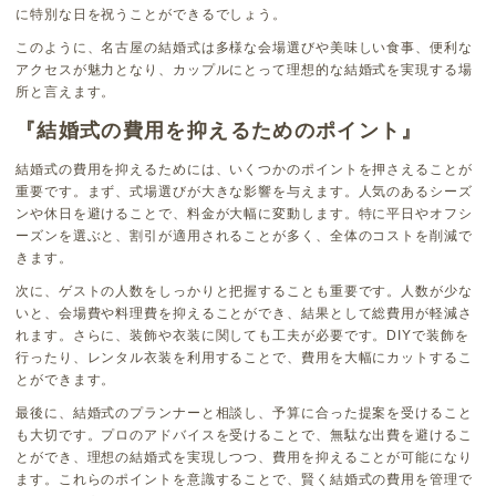
に特別な日を祝うことができるでしょう。
このように、名古屋の結婚式は多様な会場選びや美味しい食事、便利な
アクセスが魅力となり、カップルにとって理想的な結婚式を実現する場
所と言えます。
『結婚式の費用を抑えるためのポイント』
結婚式の費用を抑えるためには、いくつかのポイントを押さえることが
重要です。まず、式場選びが大きな影響を与えます。人気のあるシーズ
ンや休日を避けることで、料金が大幅に変動します。特に平日やオフシ
ーズンを選ぶと、割引が適用されることが多く、全体のコストを削減で
きます。
次に、ゲストの人数をしっかりと把握することも重要です。人数が少な
いと、会場費や料理費を抑えることができ、結果として総費用が軽減さ
れます。さらに、装飾や衣装に関しても工夫が必要です。DIYで装飾を
行ったり、レンタル衣装を利用することで、費用を大幅にカットするこ
とができます。
最後に、結婚式のプランナーと相談し、予算に合った提案を受けること
も大切です。プロのアドバイスを受けることで、無駄な出費を避けるこ
とができ、理想の結婚式を実現しつつ、費用を抑えることが可能になり
ます。これらのポイントを意識することで、賢く結婚式の費用を管理で