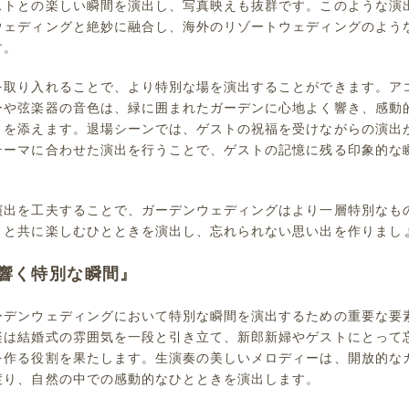
ストとの楽しい瞬間を演出し、写真映えも抜群です。このような演
ウェディングと絶妙に融合し、海外のリゾートウェディングのよう
す。
を取り入れることで、より特別な場を演出することができます。ア
ーや弦楽器の音色は、緑に囲まれたガーデンに心地よく響き、感動
りを添えます。退場シーンでは、ゲストの祝福を受けながらの演出
テーマに合わせた演出を行うことで、ゲストの記憶に残る印象的な
。
演出を工夫することで、ガーデンウェディングはより一層特別なも
トと共に楽しむひとときを演出し、忘れられない思い出を作りまし
響く特別な瞬間』
ーデンウェディングにおいて特別な瞬間を演出するための重要な要
楽は結婚式の雰囲気を一段と引き立て、新郎新婦やゲストにとって
を作る役割を果たします。生演奏の美しいメロディーは、開放的な
渡り、自然の中での感動的なひとときを演出します。