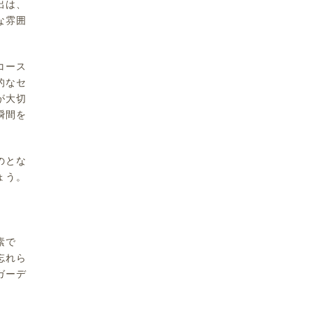
出は、
な雰囲
コース
的なセ
が大切
瞬間を
のとな
ょう。
素で
忘れら
ガーデ