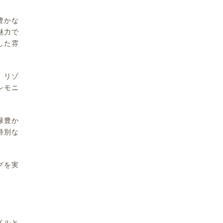
豊かな
魅力で
した雰
、リゾ
レモニ
緑豊か
特別な
グを実
イルと