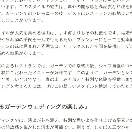
ています。このスタイルの魅力は、屋外の開放感と高品質な料理を
す。ガーデンでのセレモニーの後、ゲストはレストランの心地よい
楽しむことができます。
タイルが人気を集める理由は、まず何よりもその利便性です。結婚
理や飲み物の手配を一括で行えるため、プランナーにとっても効率
ーデンの緑に囲まれた雰囲気は、リラックスした空間を提供し、ゲ
高める効果があります。
屋のあるレストランでは、ガーデンでの挙式の後、シェフ自慢のコ
食材にこだわったメニューが好評です。このように、ガーデンとレ
ただ美しいだけでなく、食の楽しみも加えた特別な体験を提供しま
ィングを考える方には、ぜひこの新しいスタイルを検討していただ
るガーデンウェディングの楽しみ』
ディングでは、演出が花を添え、特別な思い出を作り上げる要素と
外の開放感を生かした演出が可能です。例えば、しゃぼん玉やバル