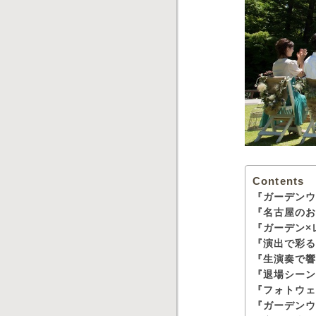
Contents
『ガーデン
『名古屋の
『ガーデン×
『演出で彩
『生演奏で
『退場シー
『フォトウ
『ガーデン