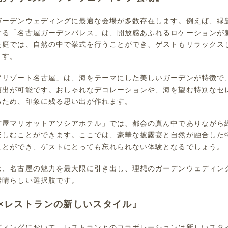
ガーデンウェディングに最適な会場が多数存在します。例えば、緑
する「名古屋ガーデンパレス」は、開放感あふれるロケーションが
た庭では、自然の中で挙式を行うことができ、ゲストもリラックス
ます。
アリゾート名古屋」は、海をテーマにした美しいガーデンが特徴で
演出が可能です。おしゃれなデコレーションや、海を望む特別なセ
るため、印象に残る思い出が作れます。
古屋マリオットアソシアホテル」では、都会の真ん中でありながら
楽しむことができます。ここでは、豪華な披露宴と自然が融合した
ことができ、ゲストにとっても忘れられない体験となるでしょう。
は、名古屋の魅力を最大限に引き出し、理想のガーデンウェディン
素晴らしい選択肢です。
×レストランの新しいスタイル』
ディングにおいて、レストランとのコラボレーションは新しいスタ