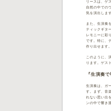
リースは、ゲ
自然の中での
気を演出しま
また、生演奏
ティックギタ
レモニーに彩
です。特に、
作り出せます
このように、
ります。ゲス
『生演奏で
生演奏は、ガ
す。まず、音
れない思い出
ンの中で響き