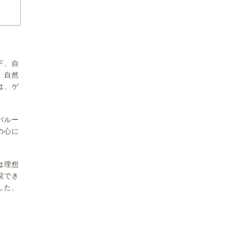
下、自
、自然
は、ゲ
バルー
の心に
は理想
現でき
した、