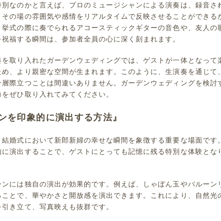
特別なのかと言えば、プロのミュージシャンによる演奏は、録音さ
、その場の雰囲気や感情をリアルタイムで反映させることができる
、挙式の際に奏でられるアコースティックギターの音色や、友人の
を祝福する瞬間は、参加者全員の心に深く刻まれます。
奏を取り入れたガーデンウェディングでは、ゲストが一体となって
ため、より親密な空間が生まれます。このように、生演奏を通じて
一層際立つことは間違いありません。ガーデンウェディングを検討
力をぜひ取り入れてみてください。
ンを印象的に演出する方法』
、結婚式において新郎新婦の幸せな瞬間を象徴する重要な場面です
的に演出することで、ゲストにとっても記憶に残る特別な体験とな
ーンには独自の演出が効果的です。例えば、しゃぼん玉やバルーン
ることで、華やかさと開放感を演出できます。これにより、自然光
を引き立て、写真映えも抜群です。