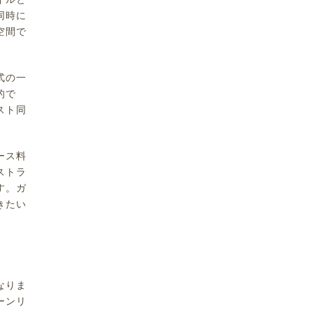
同時に
空間で
式の一
的で
スト同
ース料
ストラ
す。ガ
きたい
なりま
ーンリ