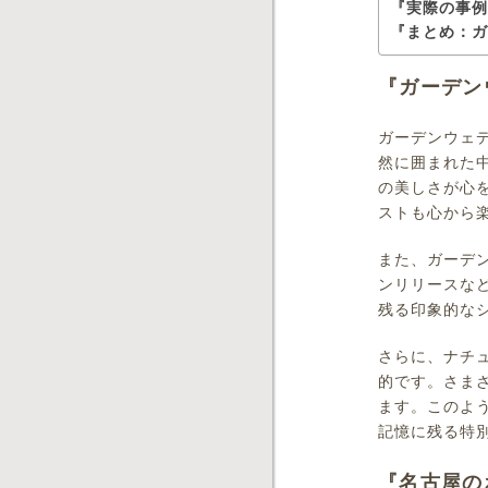
『実際の事
『まとめ：
『ガーデン
ガーデンウェ
然に囲まれた
の美しさが心
ストも心から
また、ガーデ
ンリリースな
残る印象的な
さらに、ナチ
的です。さま
ます。このよ
記憶に残る特
『名古屋の