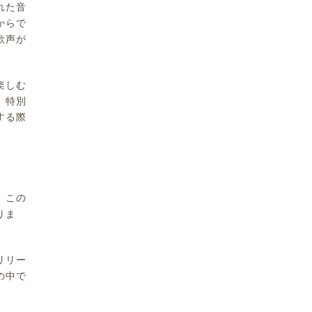
れた音
からで
歌声が
楽しむ
、特別
する際
。この
りま
リリー
の中で