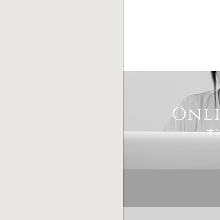
Onl
オ