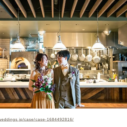
rweddings.jp/case/case-1684492816/