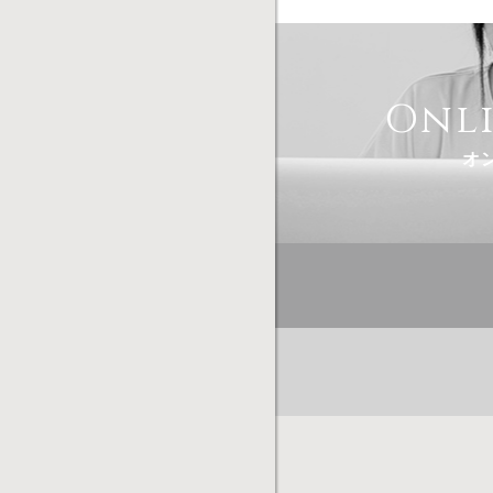
Onl
オ