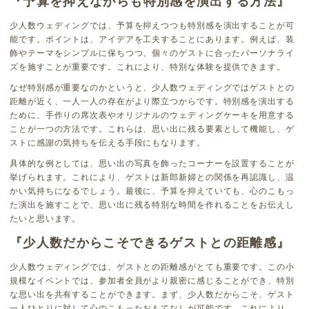
『予算を抑えながらも特別感を演出する方法』
少人数ウェディングでは、予算を抑えつつも特別感を演出することが可
能です。ポイントは、アイデアを工夫することにあります。例えば、装
飾やテーマをシンプルに保ちつつ、個々のゲストに合ったパーソナライ
ズを施すことが重要です。これにより、特別な体験を提供できます。
なぜ特別感が重要なのかというと、少人数ウェディングではゲストとの
距離が近く、一人一人の存在がより際立つからです。特別感を演出する
ために、手作りの席次表やオリジナルのウェディングケーキを用意する
ことが一つの方法です。これらは、思い出に残る要素として機能し、ゲ
ストに感謝の気持ちを伝える手段にもなります。
具体的な例としては、思い出の写真を飾ったコーナーを設置することが
挙げられます。これにより、ゲストは新郎新婦との関係を再認識し、温
かい気持ちになるでしょう。最後に、予算を抑えていても、心のこもっ
た演出を施すことで、思い出に残る特別な時間を作れることをお伝えし
たいと思います。
『少人数だからこそできるゲストとの距離感』
少人数ウェディングでは、ゲストとの距離感がとても重要です。この小
規模なイベントでは、参加者全員がより親密に感じることができ、特別
な思い出を共有することができます。まず、少人数だからこそ、ゲスト
一人ひとりに対して心のこもったおもてなしが可能です。これにより、