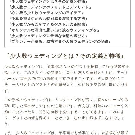
『少人数ウェディングとは？その定義と特徴』
『少人数ウェディングのメリットとデメリット』
『心に残る少人数ウェディングのアイデア』
『予算を抑えながらも特別感を演出する方法』
『少人数だからこそできるゲストとの距離感』
『オリジナルな演出で思い出に残るウェディングを』
『少人数ウェディングに最適な会場の選び方』
『プランナーが語る、成功する少人数ウェディングの秘訣』
『少人数ウェディングとは？その定義と特徴』
少人数ウェディングは、通常40名以下のゲストを招待して行う結婚式を
指します。このスタイルの特徴は、親しい友人や家族とともに、アット
ホームな雰囲気で特別な瞬間を共有できることです。少人数だからこ
そ、一人ひとりのゲストとの距離が近く、心に残る交流が可能になりま
す。
この形式のウェディングは、カスタマイズ性が高く、個々のニーズや希
望に応じた演出がしやすいのも魅力です。例えば、料理のメニューや装
飾にこだわったり、特別な体験を提供することができます。これによ
り、ゲストとの絆を深めることができ、思い出に残る式になるでしょ
う。
また、少人数ウェディングは、予算面でも効率的です。大規模な結婚式