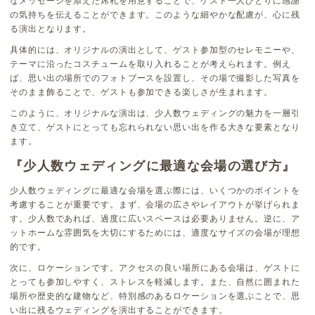
なメッセージを添えた席札を用意することで、ゲスト一人ひとりに感謝
の気持ちを伝えることができます。このような細やかな配慮が、心に残
る演出となります。
具体的には、オリジナルの演出として、ゲスト参加型のセレモニーや、
テーマに沿ったコスチュームを取り入れることが考えられます。例え
ば、思い出の場所でのフォトブースを設置し、その場で撮影した写真を
そのまま飾ることで、ゲストも参加できる楽しさが生まれます。
このように、オリジナルな演出は、少人数ウェディングの魅力を一層引
き立て、ゲストにとっても忘れられない思い出を作る大きな要素となり
ます。
『少人数ウェディングに最適な会場の選び方』
少人数ウェディングに最適な会場を選ぶ際には、いくつかのポイントを
考慮することが重要です。まず、会場の広さやレイアウトが挙げられま
す。少人数であれば、過度に広いスペースは必要ありません。逆に、ア
ットホームな雰囲気を大切にするためには、適度なサイズの会場が理想
的です。
次に、ロケーションです。アクセスの良い場所にある会場は、ゲストに
とっても参加しやすく、ストレスを軽減します。また、自然に囲まれた
場所や歴史的な建物など、特別感のあるロケーションを選ぶことで、思
い出に残るウェディングを演出することができます。