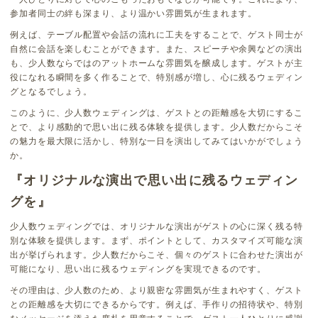
参加者同士の絆も深まり、より温かい雰囲気が生まれます。
例えば、テーブル配置や会話の流れに工夫をすることで、ゲスト同士が
自然に会話を楽しむことができます。また、スピーチや余興などの演出
も、少人数ならではのアットホームな雰囲気を醸成します。ゲストが主
役になれる瞬間を多く作ることで、特別感が増し、心に残るウェディン
グとなるでしょう。
このように、少人数ウェディングは、ゲストとの距離感を大切にするこ
とで、より感動的で思い出に残る体験を提供します。少人数だからこそ
の魅力を最大限に活かし、特別な一日を演出してみてはいかがでしょう
か。
『オリジナルな演出で思い出に残るウェディン
グを』
少人数ウェディングでは、オリジナルな演出がゲストの心に深く残る特
別な体験を提供します。まず、ポイントとして、カスタマイズ可能な演
出が挙げられます。少人数だからこそ、個々のゲストに合わせた演出が
可能になり、思い出に残るウェディングを実現できるのです。
その理由は、少人数のため、より親密な雰囲気が生まれやすく、ゲスト
との距離感を大切にできるからです。例えば、手作りの招待状や、特別