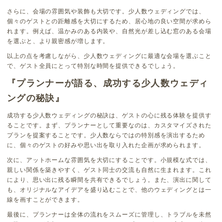
さらに、会場の雰囲気や装飾も大切です。少人数ウェディングでは、
個々のゲストとの距離感を大切にするため、居心地の良い空間が求めら
れます。例えば、温かみのある内装や、自然光が差し込む窓のある会場
を選ぶと、より親密感が増します。
以上の点を考慮しながら、少人数ウェディングに最適な会場を選ぶこと
で、ゲスト全員にとって特別な時間を提供できるでしょう。
『プランナーが語る、成功する少人数ウェディ
ングの秘訣』
成功する少人数ウェディングの秘訣は、ゲストの心に残る体験を提供す
ることです。まず、プランナーとして重要なのは、カスタマイズされた
プランを提案することです。少人数ならではの特別感を演出するため
に、個々のゲストの好みや思い出を取り入れた企画が求められます。
次に、アットホームな雰囲気を大切にすることです。小規模な式では、
親しい関係を築きやすく、ゲスト同士の交流も自然に生まれます。これ
により、思い出に残る瞬間を共有できるでしょう。また、演出に関して
も、オリジナルなアイデアを盛り込むことで、他のウェディングとは一
線を画すことができます。
最後に、プランナーは全体の流れをスムーズに管理し、トラブルを未然