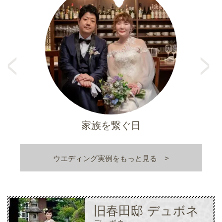
Pr
e
N
vi
e
o
xt
u
s
家族を繋ぐ日
ウエディング実例をもっと見る
旧春田邸 デュボネ