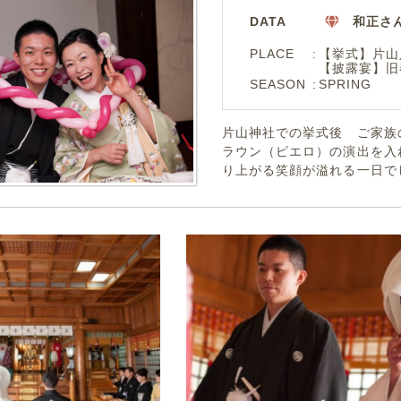
DATA
和正さ
PLACE
【挙式】片山
【披露宴】旧
SEASON
SPRING
片山神社での挙式後 ご家族
ラウン（ピエロ）の演出を入
り上がる笑顔が溢れる一日で