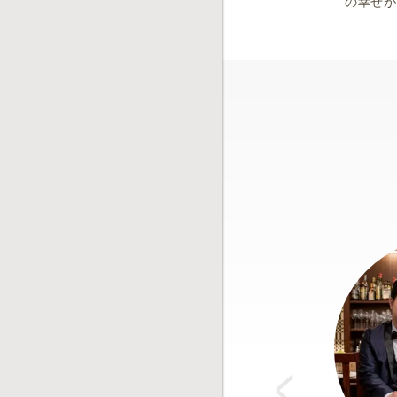
の幸せが
Pr
e
vi
o