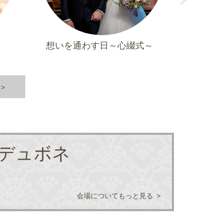
xt
想いを通わす日～心綴式～
家族
 デュボネ
会場についてもっと見る