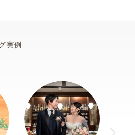
グ実例
N
e