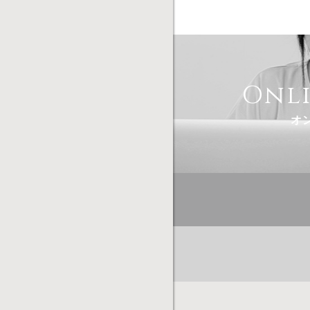
Onl
オ