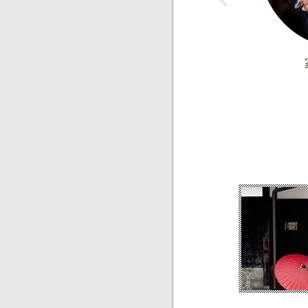
u
s
日
少人数の2部制ウェディン
グ！<2部目>