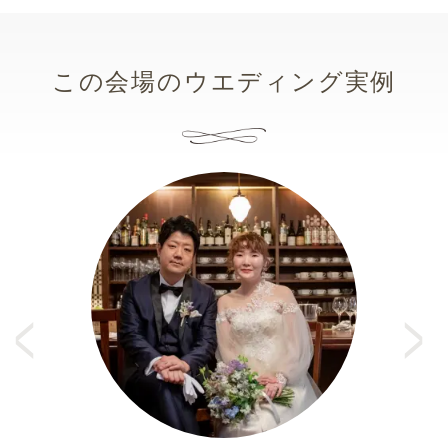
この会場のウエディング実例
Pr
e
N
vi
e
o
xt
u
s