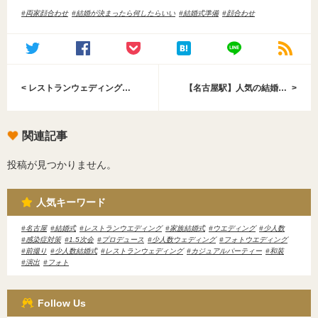
両家顔合わせ
結婚が決まったら何したらいい
結婚式準備
顔合わせ
<
レストランウェディングの魅力を大公開
【名古屋駅】人気の結婚式場ランキング！！ 名古屋駅直結アクセス抜群好立地
>
関連記事
投稿が見つかりません。
人気キーワード
名古屋
結婚式
レストランウエディング
家族結婚式
ウエディング
少人数
感染症対策
1.5次会
プロデュース
少人数ウェディング
フォトウエディング
前撮り
少人数結婚式
レストランウェディング
カジュアルパーティー
和装
演出
フォト
Follow Us