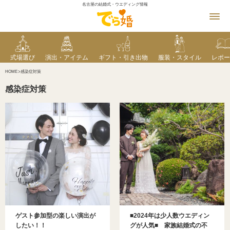
名古屋の結婚式・ウエディング情報
式場選び
演出・アイテム
ギフト・引き出物
服装・スタイル
レポー
HOME
感染症対策
感染症対策
ゲスト参加型の楽しい演出が
■2024年は少人数ウエディン
したい！！
グが人気■ 家族結婚式の不