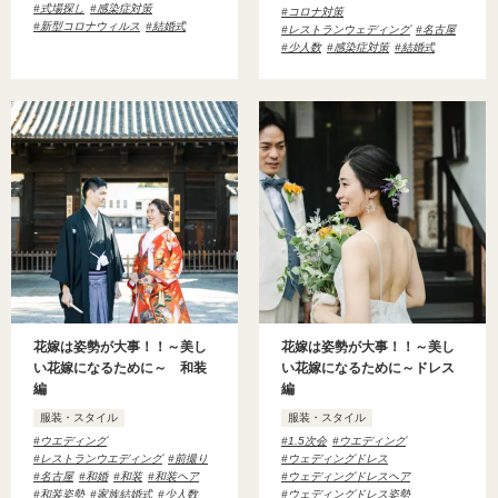
式場探し
感染症対策
コロナ対策
新型コロナウィルス
結婚式
レストランウェディング
名古屋
少人数
感染症対策
結婚式
花嫁は姿勢が大事！！～美し
花嫁は姿勢が大事！！～美し
い花嫁になるために～ 和装
い花嫁になるために～ドレス
編
編
服装・スタイル
服装・スタイル
ウエディング
1.5次会
ウエディング
レストランウエディング
前撮り
ウェディングドレス
名古屋
和婚
和装
和装ヘア
ウェディングドレスヘア
和装姿勢
家族結婚式
少人数
ウェディングドレス姿勢