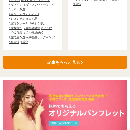
VISON
VISONウェディング
貸切
ヴィソン
ヴィソンウェディング
コロナ対策
リゾートウェディング
レストラン
名古屋
国内リゾート
子ども連れ
家族旅行
家族結婚式
少人数
少人数婚
少人数結婚式
感染症対策
滞在型ウェディング
結婚式
貸切
記事をもっと見る