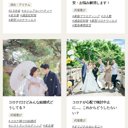
安・お悩み解消します！
演出・アイテム
式場選び
1.5次会
カジュアルパーティー
名古屋
感染症対策
家族でウエディング
少人数
新型コロナウィルス
感染症対策
新型コロナウィルス
緊急事態宣言
コロナだけどみんな結婚式ど
コロナが心配で検討中止
うしてる？
に…。これからどうしたらい
い？
式場選び
式場選び
コロナ禍での結婚式
レストランウエディング
名古屋
オリジナルセレモニー