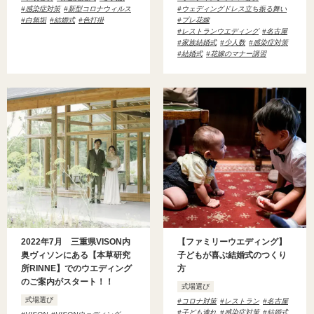
感染症対策
新型コロナウィルス
ウェディングドレス立ち振る舞い
白無垢
結婚式
色打掛
プレ花嫁
レストランウエディング
名古屋
家族結婚式
少人数
感染症対策
結婚式
花嫁のマナー講習
2022年7月 三重県VISON内
【ファミリーウエディング】
奥ヴィソンにある【本草研究
子どもが喜ぶ結婚式のつくり
所RINNE】でのウエディング
方
のご案内がスタート！！
式場選び
式場選び
コロナ対策
レストラン
名古屋
子ども連れ
感染症対策
結婚式