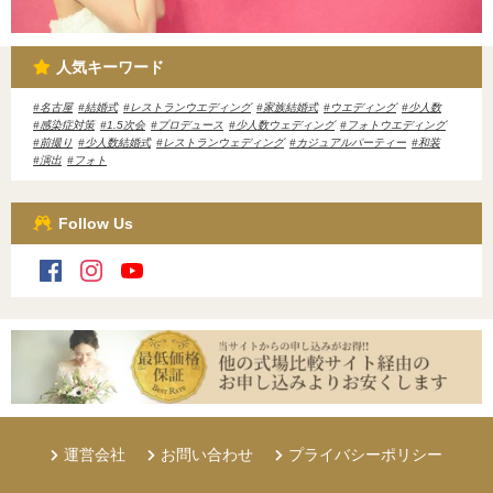
人気キーワード
名古屋
結婚式
レストランウエディング
家族結婚式
ウエディング
少人数
感染症対策
1.5次会
プロデュース
少人数ウェディング
フォトウエディング
前撮り
少人数結婚式
レストランウェディング
カジュアルパーティー
和装
演出
フォト
Follow Us
運営会社
お問い合わせ
プライバシーポリシー