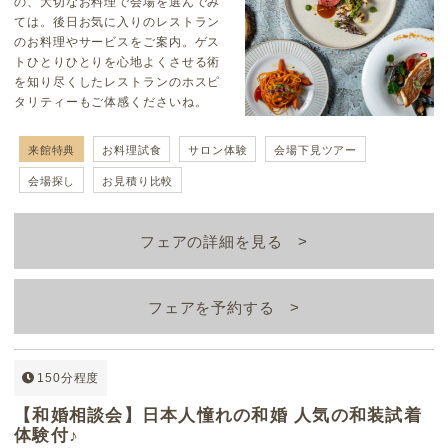
の、大切なお料理で会場を選んでみ
ては。後日お気に入りのレストラン
のお料理やサービスをご案内。ゲス
トひとりひとりを心地よくさせる術
を知り尽くしたレストランのホスピ
タリティーもご体感くださいね。
来館特典
お料理試食
サロン体験
会場下見ツアー
会場探し
お見積り比較
フェアの詳細を見る
フェアを予約する
150分程度
【和婚相談会】日本人憧れの和婚 人気の和装試着
体験付♪