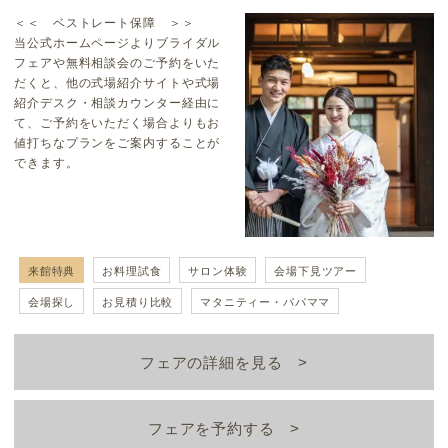
＜＜ ベストレート保障 ＞＞
当公式ホームページよりブライダル
フェアや無料相談会のご予約をいた
だくと、他の式場紹介サイトや式場
紹介デスク・相談カウンター経由に
て、ご予約をいただく場合よりもお
値打ちなプランをご案内することが
できます。
来館特典
お料理試食
サロン体験
会場下見ツアー
会場探し
お見積り比較
マタニティー・パパママ
フェアの詳細を見る
フェアを予約する