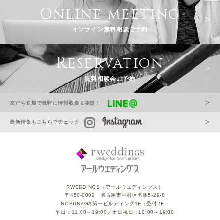
Online meeting
オンライン無料相談ご予約
Reservation
無料相談会ご予約
友だち追加で気軽に情報収集＆相談！
最新情報もこちらでチェック
RWEDDINGS（アールウエディングス）
〒450-0002 名古屋市中村区名駅5-29-8
NOBUNAGA第一ビルディング1F（受付2F）
平日：11:00～19:00／土日祝日：10:00～19:00