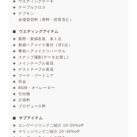
ウエディングケーキ
テーブルクロス
ナプキン
会場貸切料（席料・控室含む）
ウエディングアイテム
新郎・新婦衣装 各１点
新婦ヘアメイク着付（洋1点）
事前ヘアメイクリハーサル
スナップ撮影(データお渡し)
メインテーブル装花
ゲストテーブル装花
ブーケ・ブートニア
司会
BGM・オペレーター
引出物
介添料
プロデュース料
サブアイテム
エンゲージリングご紹介 10~20%off
マリッジリングご紹介 10~20%off