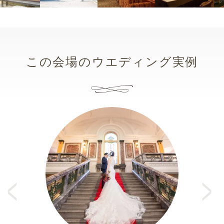
この会場のウエディング実例
Pr
e
N
vi
e
o
xt
u