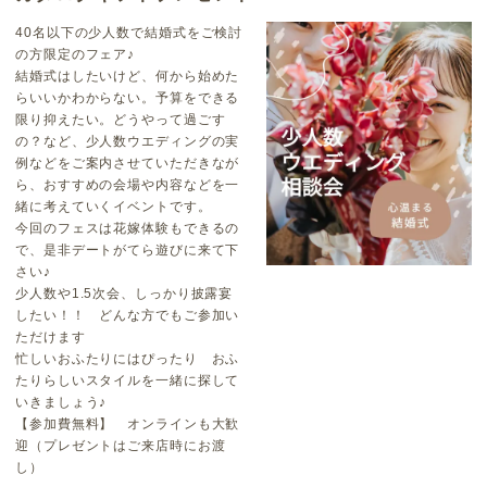
40名以下の少人数で結婚式をご検討
の方限定のフェア♪
結婚式はしたいけど、何から始めた
らいいかわからない。予算をできる
限り抑えたい。どうやって過ごす
の？など、少人数ウエディングの実
例などをご案内させていただきなが
ら、おすすめの会場や内容などを一
緒に考えていくイベントです。
今回のフェスは花嫁体験もできるの
で、是非デートがてら遊びに来て下
さい♪
少人数や1.5次会、しっかり披露宴
したい！！ どんな方でもご参加い
ただけます
忙しいおふたりにはぴったり おふ
たりらしいスタイルを一緒に探して
いきましょう♪
【参加費無料】 オンラインも大歓
迎（プレゼントはご来店時にお渡
し）