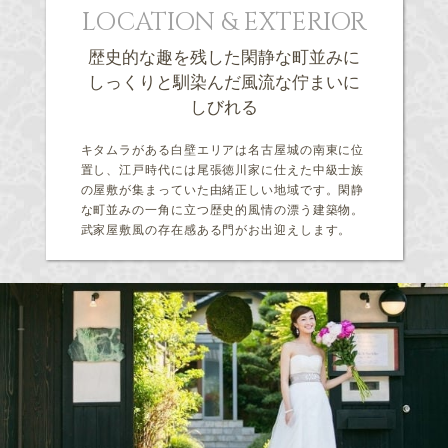
LOCATION & EXTERIOR
歴史的な趣を残した閑静な町並みに
しっくりと馴染んだ風流な佇まいに
しびれる
キタムラがある白壁エリアは名古屋城の南東に位
置し、江戸時代には尾張徳川家に仕えた中級士族
の屋敷が集まっていた由緒正しい地域です。閑静
な町並みの一角に立つ歴史的風情の漂う建築物。
武家屋敷風の存在感ある門がお出迎えします。