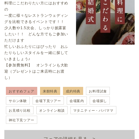
料理にこだわりたい方にはおすすめ
の
一度に様々なレストランウェディン
グを比較できるイベントです！！
少人数や1.5次会、しっかり披露宴
したい！！ どんな方でもご参加い
ただけます
忙しいおふたりにはぴったり おふ
たりらしいスタイルを一緒に探して
いきましょう♪
【参加費無料】 オンラインも大歓
迎（プレゼントはご来店時にお渡
し）
おすすめフェア
来館特典
成約特典
お料理試食
サロン体験
会場下見ツアー
会場案内
会場探し
お見積り比較
オンライン相談
マタニティー・パパママ
神社下見ツアー
フェアの詳細を見る