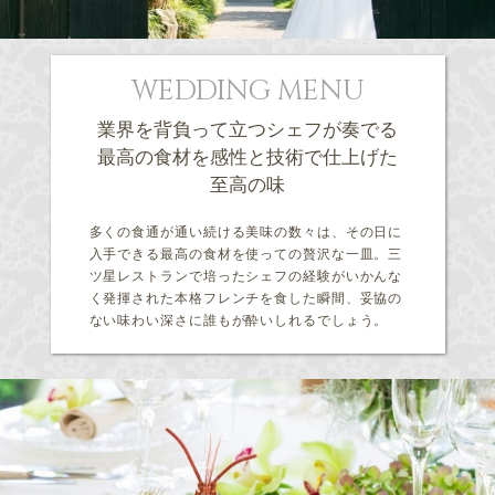
WEDDING MENU
業界を背負って立つシェフが奏でる
最高の食材を感性と技術で仕上げた
至高の味
多くの食通が通い続ける美味の数々は、その日に
入手できる最高の食材を使っての贅沢な一皿。三
ツ星レストランで培ったシェフの経験がいかんな
く発揮された本格フレンチを食した瞬間、妥協の
ない味わい深さに誰もが酔いしれるでしょう。