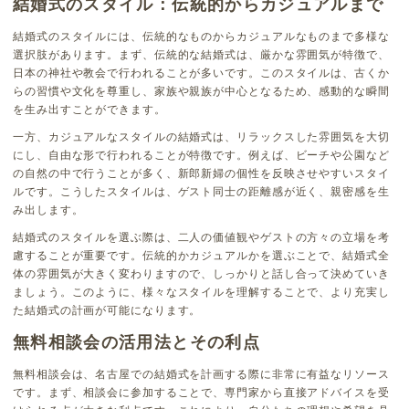
結婚式のスタイル：伝統的からカジュアルまで
結婚式のスタイルには、伝統的なものからカジュアルなものまで多様な
選択肢があります。まず、伝統的な結婚式は、厳かな雰囲気が特徴で、
日本の神社や教会で行われることが多いです。このスタイルは、古くか
らの習慣や文化を尊重し、家族や親族が中心となるため、感動的な瞬間
を生み出すことができます。
一方、カジュアルなスタイルの結婚式は、リラックスした雰囲気を大切
にし、自由な形で行われることが特徴です。例えば、ビーチや公園など
の自然の中で行うことが多く、新郎新婦の個性を反映させやすいスタイ
ルです。こうしたスタイルは、ゲスト同士の距離感が近く、親密感を生
み出します。
結婚式のスタイルを選ぶ際は、二人の価値観やゲストの方々の立場を考
慮することが重要です。伝統的かカジュアルかを選ぶことで、結婚式全
体の雰囲気が大きく変わりますので、しっかりと話し合って決めていき
ましょう。このように、様々なスタイルを理解することで、より充実し
た結婚式の計画が可能になります。
無料相談会の活用法とその利点
無料相談会は、名古屋での結婚式を計画する際に非常に有益なリソース
です。まず、相談会に参加することで、専門家から直接アドバイスを受