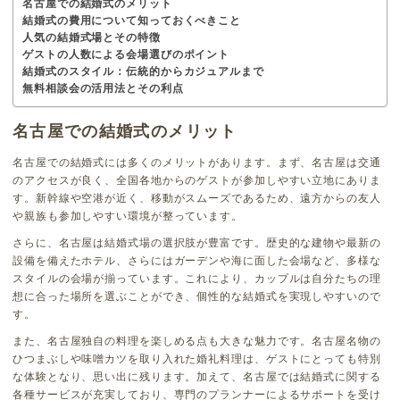
名古屋での結婚式のメリット
結婚式の費用について知っておくべきこと
人気の結婚式場とその特徴
ゲストの人数による会場選びのポイント
結婚式のスタイル：伝統的からカジュアルまで
無料相談会の活用法とその利点
名古屋での結婚式のメリット
名古屋での結婚式には多くのメリットがあります。まず、名古屋は交通
のアクセスが良く、全国各地からのゲストが参加しやすい立地にありま
す。新幹線や空港が近く、移動がスムーズであるため、遠方からの友人
や親族も参加しやすい環境が整っています。
さらに、名古屋は結婚式場の選択肢が豊富です。歴史的な建物や最新の
設備を備えたホテル、さらにはガーデンや海に面した会場など、多様な
スタイルの会場が揃っています。これにより、カップルは自分たちの理
想に合った場所を選ぶことができ、個性的な結婚式を実現しやすいので
す。
また、名古屋独自の料理を楽しめる点も大きな魅力です。名古屋名物の
ひつまぶしや味噌カツを取り入れた婚礼料理は、ゲストにとっても特別
な体験となり、思い出に残ります。加えて、名古屋では結婚式に関する
各種サービスが充実しており、専門のプランナーによるサポートを受け