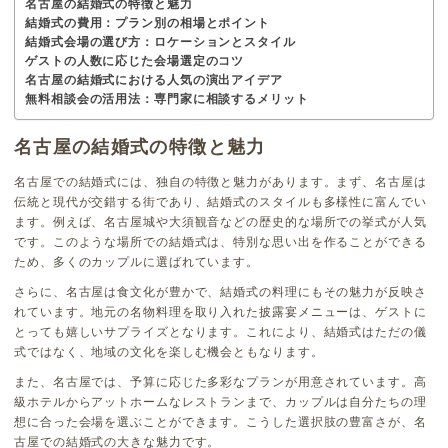
名古屋の結婚式の特徴と魅力
結婚式の費用：プラン別の相場とポイント
結婚式会場の選び方：ロケーションとスタイル
ゲストの人数に応じた会場選定のコツ
名古屋の結婚式における人気の演出アイデア
無料相談会の活用法：専門家に相談するメリット
名古屋の結婚式の特徴と魅力
名古屋での結婚式には、独自の特徴と魅力があります。まず、名古屋は
伝統と現代が交錯する街であり、結婚式のスタイルも多様性に富んでい
ます。例えば、名古屋城や大須観音などの歴史的な場所での挙式が人気
です。このような場所での結婚式は、特別な思い出を作ることができる
ため、多くのカップルに選ばれています。
さらに、名古屋は食文化が豊かで、結婚式の料理にもその魅力が反映さ
れています。地元の名物料理を取り入れた披露宴メニューは、ゲストに
とっても嬉しいサプライズとなります。これにより、結婚式はただの儀
式ではなく、地域の文化を楽しむ機会ともなります。
また、名古屋では、予算に応じた多彩なプランが用意されています。高
級ホテルからアットホームなレストランまで、カップルは自分たちの理
想に合った会場を選ぶことができます。こうした選択肢の豊富さが、名
古屋での結婚式の大きな魅力です。