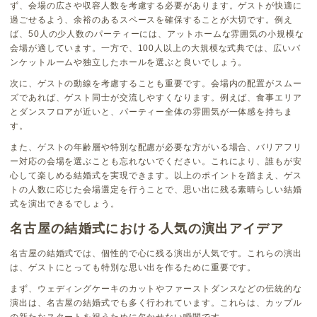
ず、会場の広さや収容人数を考慮する必要があります。ゲストが快適に
過ごせるよう、余裕のあるスペースを確保することが大切です。例え
ば、50人の少人数のパーティーには、アットホームな雰囲気の小規模な
会場が適しています。一方で、100人以上の大規模な式典では、広いバ
ンケットルームや独立したホールを選ぶと良いでしょう。
次に、ゲストの動線を考慮することも重要です。会場内の配置がスムー
ズであれば、ゲスト同士が交流しやすくなります。例えば、食事エリア
とダンスフロアが近いと、パーティー全体の雰囲気が一体感を持ちま
す。
また、ゲストの年齢層や特別な配慮が必要な方がいる場合、バリアフリ
ー対応の会場を選ぶことも忘れないでください。これにより、誰もが安
心して楽しめる結婚式を実現できます。以上のポイントを踏まえ、ゲス
トの人数に応じた会場選定を行うことで、思い出に残る素晴らしい結婚
式を演出できるでしょう。
名古屋の結婚式における人気の演出アイデア
名古屋の結婚式では、個性的で心に残る演出が人気です。これらの演出
は、ゲストにとっても特別な思い出を作るために重要です。
まず、ウェディングケーキのカットやファーストダンスなどの伝統的な
演出は、名古屋の結婚式でも多く行われています。これらは、カップル