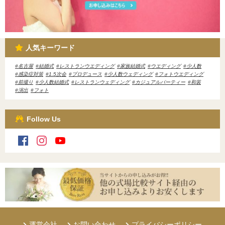
人気キーワード
名古屋
結婚式
レストランウエディング
家族結婚式
ウエディング
少人数
感染症対策
1.5次会
プロデュース
少人数ウェディング
フォトウエディング
前撮り
少人数結婚式
レストランウェディング
カジュアルパーティー
和装
演出
フォト
Follow Us
運営会社
お問い合わせ
プライバシーポリシー