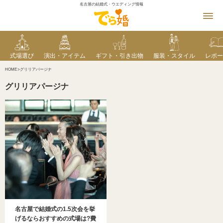
名古屋の結婚式・ウエディング情報
式場選び
演出・アイテム
ギフト・引き出物
服装・スタイル
レポー
HOME
グリリアパージナ
グリリアパージナ
名古屋で結婚式の1.5次会を挙
げるならおすすめの式場は?費