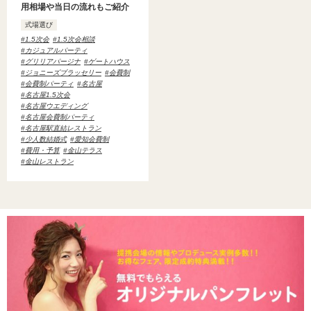
用相場や当日の流れもご紹介
式場選び
1.5次会
1.5次会相談
カジュアルパーティ
グリリアパージナ
ゲートハウス
ジョニーズブラッセリー
会費制
会費制パーティ
名古屋
名古屋1.5次会
名古屋ウエディング
名古屋会費制パーティ
名古屋駅直結レストラン
少人数結婚式
愛知会費制
費用・予算
金山テラス
金山レストラン