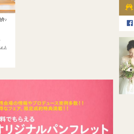
介♪
ォト