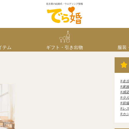
名古屋の結婚式・ウエディング情報
イテム
ギフト・引き出物
服装
名
家
感
少
前
レ
カ