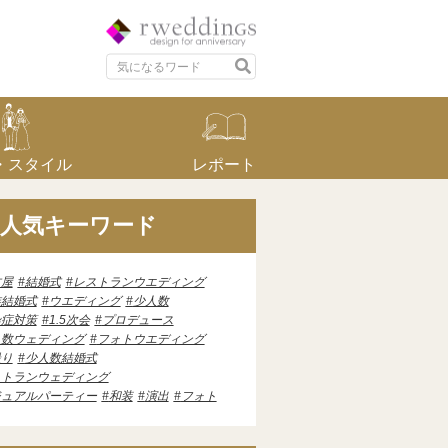
・スタイル
レポート
人気キーワード
古屋
結婚式
レストランウエディング
族結婚式
ウエディング
少人数
染症対策
1.5次会
プロデュース
人数ウェディング
フォトウエディング
撮り
少人数結婚式
ストランウェディング
ジュアルパーティー
和装
演出
フォト