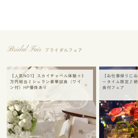
Bridal Fair
ブライダルフェア
O1】スカイチャペル体験＋3
【お仕事帰りにおススメ♪】デ
当ミシュラン豪華試食（ワイ
ータイム限定♪絶景の夜景と豪
P優待あり
食付フェア